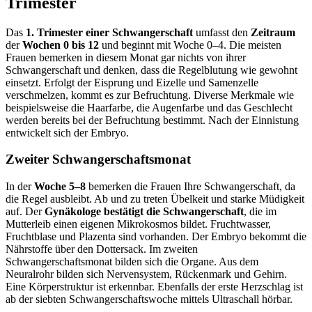
Trimester
Das
1. Trimester einer Schwangerschaft
umfasst den
Zeitraum
der
Wochen 0 bis 12
und beginnt mit Woche 0–4. Die meisten
Frauen bemerken in diesem Monat gar nichts von ihrer
Schwangerschaft und denken, dass die Regelblutung wie gewohnt
einsetzt. Erfolgt der Eisprung und Eizelle und Samenzelle
verschmelzen, kommt es zur Befruchtung. Diverse Merkmale wie
beispielsweise die Haarfarbe, die Augenfarbe und das Geschlecht
werden bereits bei der Befruchtung bestimmt. Nach der Einnistung
entwickelt sich der Embryo.
Zweiter Schwangerschaftsmonat
In der
Woche 5–8
bemerken die Frauen Ihre Schwangerschaft, da
die Regel ausbleibt. Ab und zu treten Übelkeit und starke Müdigkeit
auf. Der
Gynäkologe bestätigt die Schwangerschaft
, die im
Mutterleib einen eigenen Mikrokosmos bildet. Fruchtwasser,
Fruchtblase und Plazenta sind vorhanden. Der Embryo bekommt die
Nährstoffe über den Dottersack. Im zweiten
Schwangerschaftsmonat bilden sich die Organe. Aus dem
Neuralrohr bilden sich Nervensystem, Rückenmark und Gehirn.
Eine Körperstruktur ist erkennbar. Ebenfalls der erste Herzschlag ist
ab der siebten Schwangerschaftswoche mittels Ultraschall hörbar.