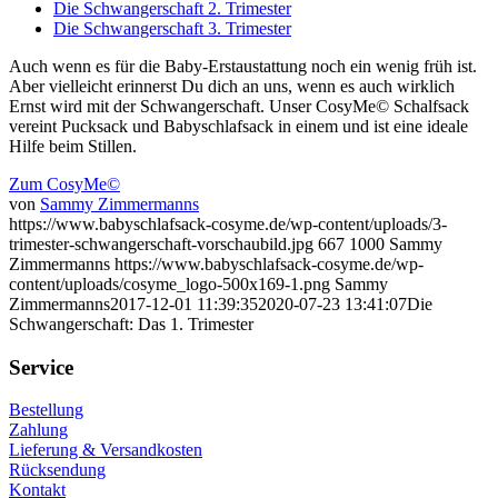
Die Schwangerschaft 2. Trimester
Die Schwangerschaft 3. Trimester
Auch wenn es für die Baby-Erstaustattung noch ein wenig früh ist.
Aber vielleicht erinnerst Du dich an uns, wenn es auch wirklich
Ernst wird mit der Schwangerschaft. Unser CosyMe© Schalfsack
vereint Pucksack und Babyschlafsack in einem und ist eine ideale
Hilfe beim Stillen.
Zum CosyMe©
von
Sammy Zimmermanns
https://www.babyschlafsack-cosyme.de/wp-content/uploads/3-
trimester-schwangerschaft-vorschaubild.jpg
667
1000
Sammy
Zimmermanns
https://www.babyschlafsack-cosyme.de/wp-
content/uploads/cosyme_logo-500x169-1.png
Sammy
Zimmermanns
2017-12-01 11:39:35
2020-07-23 13:41:07
Die
Schwangerschaft: Das 1. Trimester
Service
Bestellung
Zahlung
Lieferung & Versandkosten
Rücksendung
Kontakt