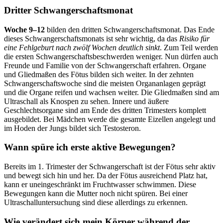
Dritter Schwangerschaftsmonat
Woche 9–12
bilden den dritten Schwangerschaftsmonat. Das Ende
dieses Schwangerschaftsmonats ist sehr wichtig, da das
Risiko für
eine Fehlgeburt nach zwölf Wochen deutlich sinkt
. Zum Teil werden
die ersten Schwangerschaftsbeschwerden weniger. Nun dürfen auch
Freunde und Familie von der Schwangerschaft erfahren. Organe
und Gliedmaßen des Fötus bilden sich weiter. In der zehnten
Schwangerschaftswoche sind die meisten Organanlagen geprägt
und die Organe reifen und wachsen weiter. Die Gliedmaßen sind am
Ultraschall als Knospen zu sehen. Innere und äußere
Geschlechtsorgane sind am Ende des dritten Trimesters komplett
ausgebildet. Bei Mädchen werde die gesamte Eizellen angelegt und
im Hoden der Jungs bildet sich Testosteron.
Wann spüre ich erste aktive Bewegungen?
Bereits im 1. Trimester der Schwangerschaft ist der Fötus sehr aktiv
und bewegt sich hin und her. Da der Fötus ausreichend Platz hat,
kann er uneingeschränkt im Fruchtwasser schwimmen. Diese
Bewegungen kann die Mutter noch nicht spüren. Bei einer
Ultraschalluntersuchung sind diese allerdings zu erkennen.
Wie verändert sich mein Körper während der